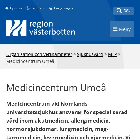
Till innehåll på sidan
Lyssna
Lättläst
Languages
Toggle
Sök
Toggle n
Meny
Organisation och verksamheter
>
Sjukhusvård
>
M–P
>
Medicincentrum Umeå
Medicincentrum Umeå
Medicincentrum vid Norrlands
universitetssjukhus ansvarar för specialiserad
vård inom akutmedicin, allergimedicin,
hormonsjukdomar, lungmedicin, mag-
tarmmedicin, levermedicin och njurmedicin. Vi