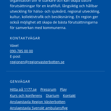
organisation blir vi starkare och kan skapa bättre
förutsättningar för en kraftfull, långsiktig och hållbar
utveckling för hälso- och sjukvård, regional utveckling,
kultur, kollektivtrafik och besöksnäring. En region ger
också möjlighet att skapa de bästa förutsättningarna
för samverkan med kommunerna.
KONTAKTVÄGAR
Växel
090-785 00 00
E-post
regionen@regionvasterbotten.se
GENVÄGAR
Hitta på 1177.se
Pressrum
Play
Kurs och konferens
Diarium
Kontakt
Anslagstavla Region Västerbotten
Anslagstavla Svenskt ambulansflyg