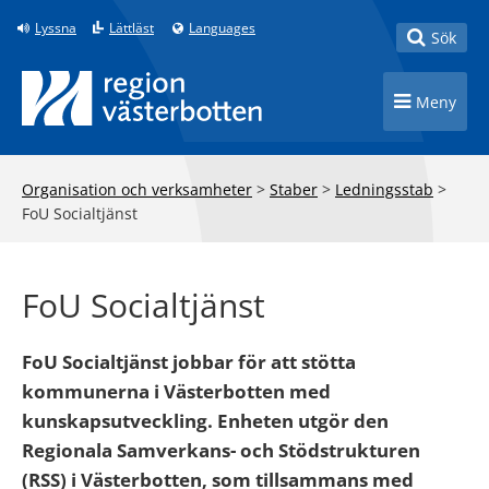
Till innehåll på sidan
Lyssna
Lättläst
Languages
Toggle
Sök
Toggle n
Meny
Organisation och verksamheter
>
Staber
>
Ledningsstab
>
FoU Socialtjänst
FoU Socialtjänst
FoU Socialtjänst jobbar för att stötta
kommunerna i Västerbotten med
kunskapsutveckling. Enheten utgör den
Regionala Samverkans- och Stödstrukturen
(RSS) i Västerbotten, som tillsammans med