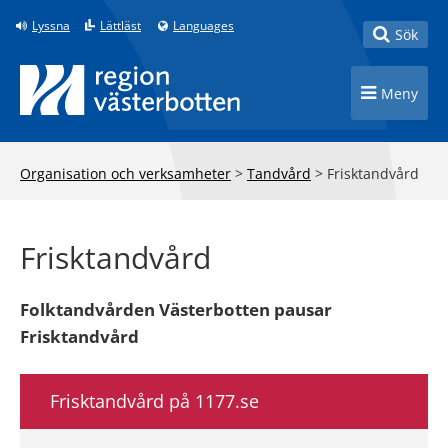
Till innehåll på sidan
Lyssna
Lättläst
Languages
Toggle
Sök
Toggle n
Meny
Organisation och verksamheter
>
Tandvård
>
Frisktandvård
Frisktandvård
Folktandvården Västerbotten pausar
Frisktandvård
Frisktandvård på 1177.se