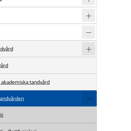
ndvård
vård
 akademiska tandvård
ttandvården
ti