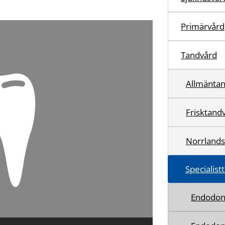
Primärvård
Tandvård
Allmänta
Frisktand
Norrlands
Specialis
Endodon