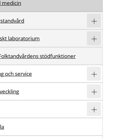
l medicin
gstandvård
skt laboratorium
Folktandvårdens stödfunktioner
ing och service
veckling
la