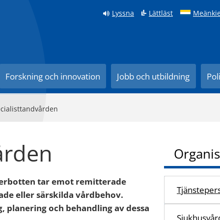
Lyssna
Lättläst
Meänkie
Forskning och innovation
Jobb och utbildning
Pol
cialisttandvården
ården
Organis
erbotten tar emot remitterade
Tjänsteper
ade eller särskilda vårdbehov.
, planering och behandling av dessa
Sjukhusvår