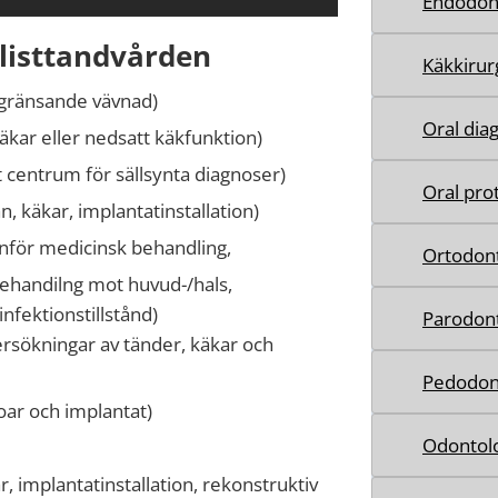
Endodont
alisttandvården
Käkkirur
ngränsande vävnad)
Oral diag
äkar eller nedsatt käkfunktion)
t centrum för sällsynta diagnoser)
Oral pro
, käkar, implantatinstallation)
inför medicinsk behandling,
Ortodont
ehandilng mot huvud-/hals,
nfektionstillstånd)
Parodont
rsökningar av tänder, käkar och
Pedodon
oar och implantat)
Odontolo
 implantatinstallation, rekonstruktiv