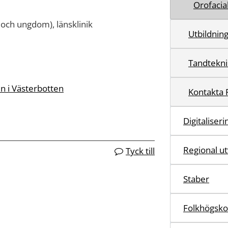
Orofacia
 och ungdom), länsklinik
Utbildnin
Tandtekni
n i Västerbotten
Kontakta 
Digitaliser
Regional ut
Tyck till
Staber
Folkhögsko