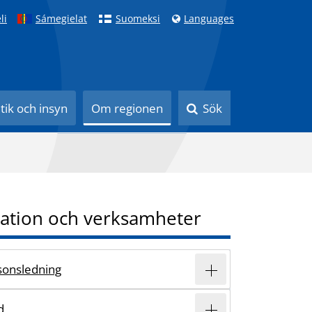
li
Sámegielat
Suomeksi
Languages
itik och insyn
Om regionen
Sök
ation och verksamheter
sonsledning
d