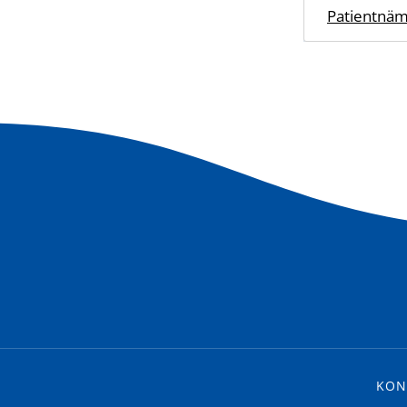
Patientnä
KON