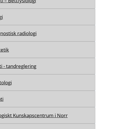
i – Bettfysiologi
gi
nostisk radiologi
tetik
i - tandreglering
ologi
ti
giskt Kunskapscentrum i Norr