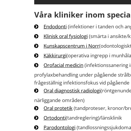
Våra kliniker inom speci
Endodonti
(infektioner i tanden och a
Klinisk oral fysiologi
(smärta i ansikte/k
Kunskapscentrum i Norr
(odontologisk
Käkkirurgi
(operativa ingrepp i munhålan
Orofacial medicin
(infektionssanering 
profylaxbehandling under pågående strålb
frågeställnig infektionsfokus vid pågående i
Oral diagnostisk radiologi
(röntgenunde
närliggande områden)
Oral protetik
(tandproteser, kronor/br
Ortodonti
(tandreglering)/länsklinik
Parodontologi
(tandlossningssjukdomar,