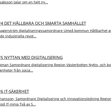
saksson talar om en helt ny...
 #4 DET HÅLLBARA OCH SMARTA SAMHÄLLET
agerström digitaliseringssamordnare Umeå kommun Hållbarhet ge
rde industriella revol...
 #5 NYTTAN MED DIGITALISERING
kman Samordnare digitalisering Region Västerbotten Nytto- och ko
renheter från socia...
#6 IT-SÄKERHET
hansson, Samordnare Digitalisering och innovationsledning Region
d IT-ninja Två av S...