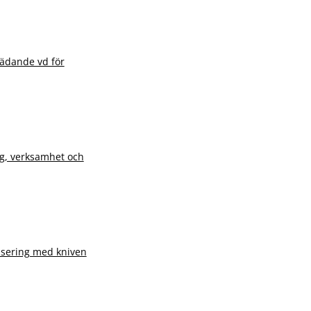
rädande vd för
ng, verksamhet och
lisering med kniven