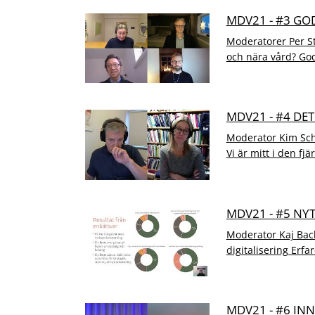
MDV21 - #3 GO
Moderatorer Per S
och nära vård? God
MDV21 - #4 DE
Moderator Kim Sch
Vi är mitt i den fjä
MDV21 - #5 NY
Moderator Kaj Bac
digitalisering Erfa
MDV21 - #6 IN