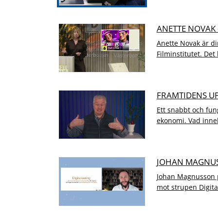
ANETTE NOVAK 
Anette Novak är di
Filminstitutet. Det
FRAMTIDENS U
Ett snabbt och fun
ekonomi. Vad inneb
JOHAN MAGNUSS
Johan Magnusson pr
mot strupen Digitali