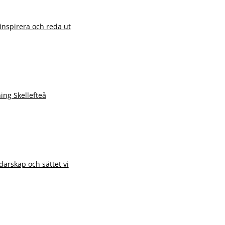
 inspirera och reda ut
ng Skellefteå
darskap och sättet vi