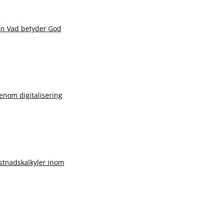
en Vad betyder God
nom digitalisering
stnadskalkyler inom