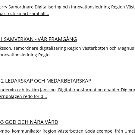
rry Samordnare Digitalisering och innovationsledning Region Väste
bart och smart samhäll...
#1 SAMVERKAN - VÅR FRAMGÅNG
ksson, samordnare digitalisering Region Västerbotten och Magnus 
innovationsledning Regio...
 #2 LEDARSKAP OCH MEDARBETARSKAP
dervin och Joakim Jansson, Digital transformation enabler Digjou
nbolagen redo för d...
 #3 GOD OCH NÄRA VÅRD
ömbo, kommunikatör Region Västerbotten Goda exempel från Umeå