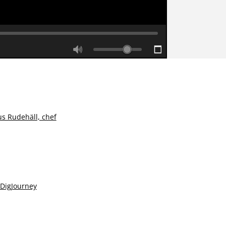
s Rudehäll, chef
 DigJourney