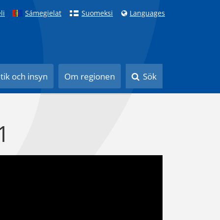
li
Sámegielat
Suomeksi
Languages
itik och insyn
Om regionen
Sök
1