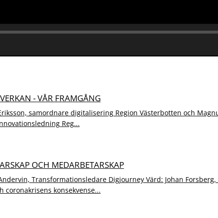
MVERKAN - VÅR FRAMGÅNG
riksson, samordnare digitalisering Region Västerbotten och Magnu
innovationsledning Reg...
EDARSKAP OCH MEDARBETARSKAP
Andervin, Transformationsledare Digjourney Värd: Johan Forsberg,
ch coronakrisens konsekvense...