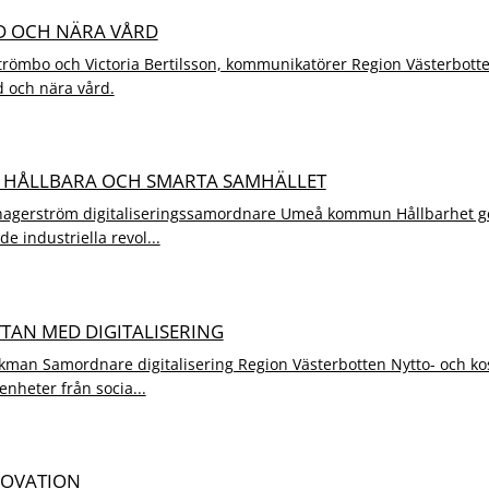
D OCH NÄRA VÅRD
trömbo och Victoria Bertilsson, kommunikatörer Region Västerbott
 och nära vård.
T HÅLLBARA OCH SMARTA SAMHÄLLET
agerström digitaliseringssamordnare Umeå kommun Hållbarhet ge
rde industriella revol...
TTAN MED DIGITALISERING
kman Samordnare digitalisering Region Västerbotten Nytto- och ko
renheter från socia...
NOVATION