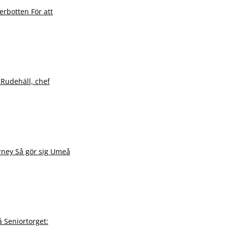
rbotten För att
Rudehäll, chef
rney Så gör sig Umeå
 Seniortorget: