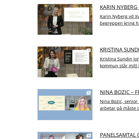
KARIN NYBERG 
Karin Nyberg vd Xv
begreppen kring hå
KRISTINA SUN
Kristina Sundin J
kommun står mitt i 
NINA BOZIC – 
Nina Bozic, senior
arbetar på måste om
PANELSAMTAL 