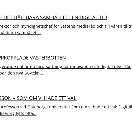
– DET HÅLLBARA SAMHÄLLET I EN DIGITAL TID
rektör och myndighetschef för Statens medieråd och till våren tillt
 hållbara samhället ...
PPKOPPLADE VASTERBOTTEN
gerande nät är en förutsättning för innovation och digital utveckli
är den nya 5G-tekn...
ON – SOM OM VI HADE ETT VAL!
ofesson vid Göteborgs universitet Som om vi hade ett val: Digita
sering lyfts ofta...