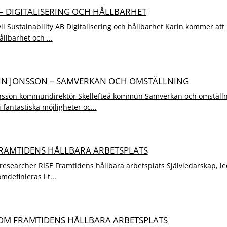
– DIGITALISERING OCH HÅLLBARHET
ii Sustainability AB Digitalisering och hållbarhet Karin kommer att
llbarhet och ...
DIN JONSSON – SAMVERKAN OCH OMSTÄLLNING
onsson kommundirektör Skellefteå kommun Samverkan och omställni
fantastiska möjligheter oc...
FRAMTIDENS HÅLLBARA ARBETSPLATS
 researcher RISE Framtidens hållbara arbetsplats Självledarskap, le
definieras i t...
OM FRAMTIDENS HÅLLBARA ARBETSPLATS