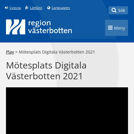
Till innehåll på sidan
Lyssna
Lättläst
Languages
Toggle
Sök
Toggle n
Meny
Play
>
Mötesplats Digitala Västerbotten 2021
Mötesplats Digitala
Västerbotten 2021