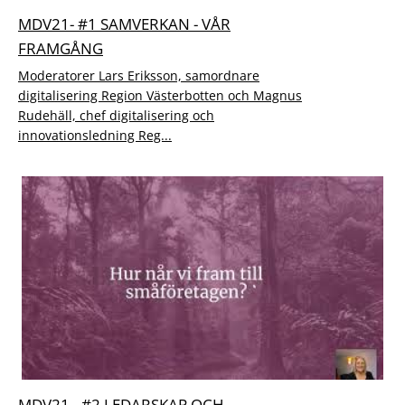
MDV21- #1 SAMVERKAN - VÅR
FRAMGÅNG
Moderatorer Lars Eriksson, samordnare
digitalisering Region Västerbotten och Magnus
Rudehäll, chef digitalisering och
innovationsledning Reg...
MDV21 - #2 LEDARSKAP OCH