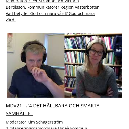
Moderatorer Per Strömbo och Victoria
Bertilsson, kommunikatörer Region Västerbotten
Vad betyder God och nära vård? God och nära
vård.
MDV21 - #4 DET HÅLLBARA OCH SMARTA
SAMHÄLLET
Moderator Kim Schagerström
digitaliseringssamordnare Umeå kommun