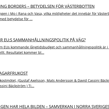
SING BORDERS – BETYDELSEN FÖR VÄSTERBOTTEN
ngen i Mo i Rana och Vasa, vilka möjligheter det innebär för Västerb
ed betydelse för ...
 ÄR EU:S SAMMANHÅLLNINGSPOLITIK PÅ VÄG?
m EUs kommande långtidsbudget och sammanhållningspolitik är i f
llt. Resultatet kommer bl...
TAGARFRUKOST
kostmötet, (Gustaf Axelsson, Mats Andersson & David Cassini Bäck
ssini Bäckström ) Ti...
INGEN HAR HELA BILDEN – SAMVERKAN I NORRA SVERIGE