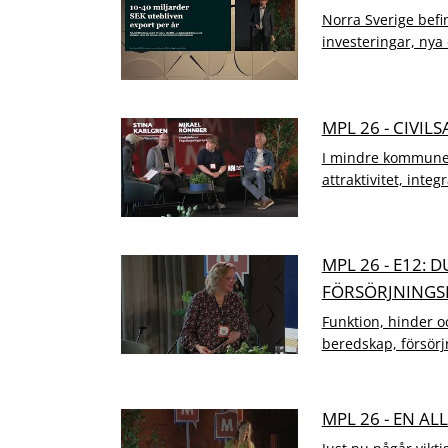
Norra Sverige befi
investeringar, nya 
MPL 26 - CIVI
I mindre kommuner 
attraktivitet, integ
MPL 26 - E12: 
FÖRSÖRJNINGS
Funktion, hinder oc
beredskap, försörjn
MPL 26 - EN A