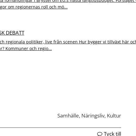
iga förhandlingar i Bryssel om EU:s nästa långtidsbudget. Förslaget
or om regionernas roll och mö...
ISK DEBATT
regionala politiker, live från scenen Hur bygger vi tillväxt här o
ar? Kommuner och regio...
Samhälle, Näringsliv, Kultur
Tyck till