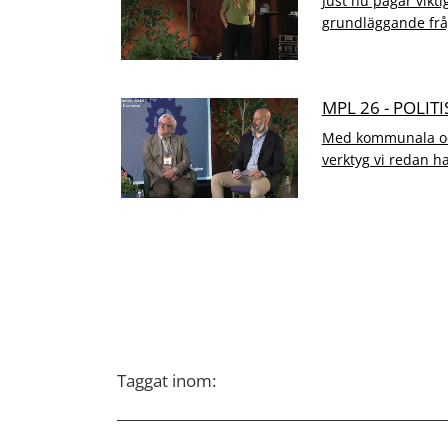
Just nu pågår vikt
grundläggande fråg
MPL 26 - POLIT
Med kommunala och 
verktyg vi redan h
Taggat inom: