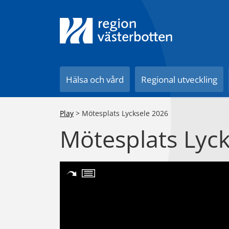
Till innehåll på sidan
Hälsa och vård
Regional utveckling
Play
>
Mötesplats Lycksele 2026
Mötesplats Lyc