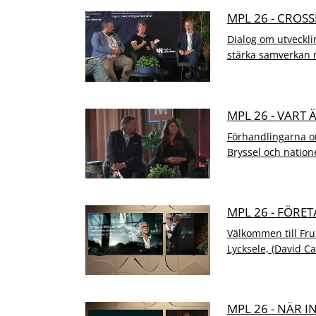
MPL 26 - CROS
Dialog om utveckli
stärka samverkan m
MPL 26 - VART
Förhandlingarna o
Bryssel och natione
MPL 26 - FÖRE
Välkommen till Fru
Lycksele, (David Ca
MPL 26 - NÄR 