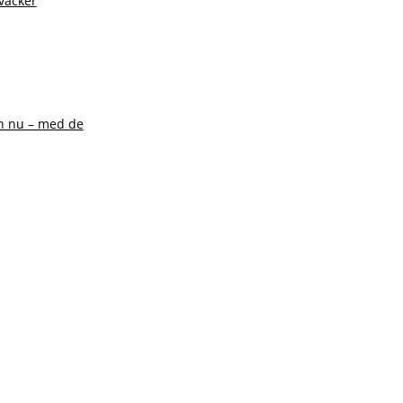
 väcker
ch nu – med de