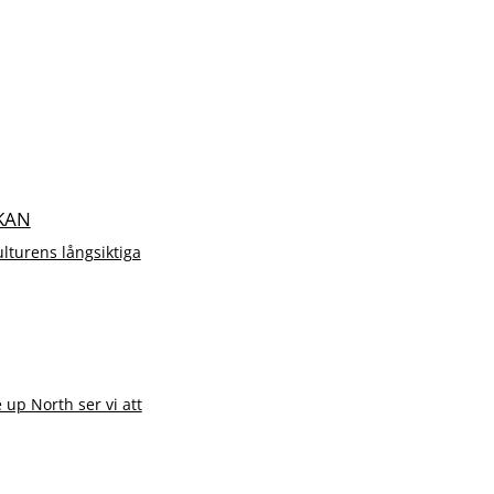
KAN
lturens långsiktiga
 up North ser vi att