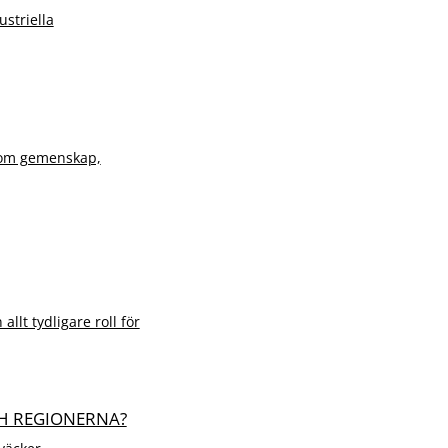
striella
r om gemenskap,
llt tydligare roll för
CH REGIONERNA?