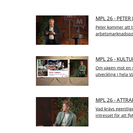
MPL 26 - PET
Peter kommer att 
arbetsmarknadspoli
MPL 26 - KULT
Om vägen mot en st
utveckling i hela V
MPL 26 - ATTRA
Vad krävs egentlige
intresset för att flyt