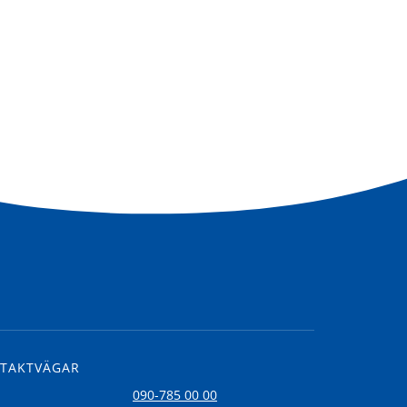
TAKTVÄGAR
l
090-785 00 00