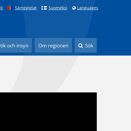
li
Sámegielat
Suomeksi
Languages
itik och insyn
Om regionen
Sök