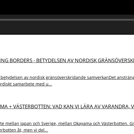
SING BORDERS - BETYDELSEN AV NORDISK GRÄNSÖVERS
- betydelsen av nordisk gränsöverskridande samverkanDet ansträn
nordiskt samarbete med u...
AMA + VÄSTERBOTTEN: VAD KAN VI LÄRA AV VARANDRA, 
te mellan Japan och Sverige, mellan Okayama och Västerbotten. Give
botten åt, men vi del...