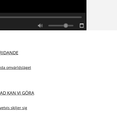
KRIDANDE
gda omvärldsläget
VAD KAN VI GÖRA
tvis skiljer sig