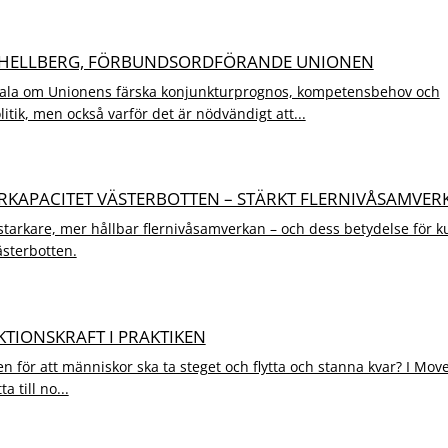
ER HELLBERG, FÖRBUNDSORDFÖRANDE UNIONEN
tala om Unionens färska konjunkturprognos, kompetensbehov och
tik, men också varför det är nödvändigt att...
URKAPACITET VÄSTERBOTTEN – STÄRKT FLERNIVÅSAMVER
arkare, mer hållbar flernivåsamverkan – och dess betydelse för ku
ästerbotten.
KTIONSKRAFT I PRAKTIKEN
n för att människor ska ta steget och flytta och stanna kvar? I Move
ta till no...