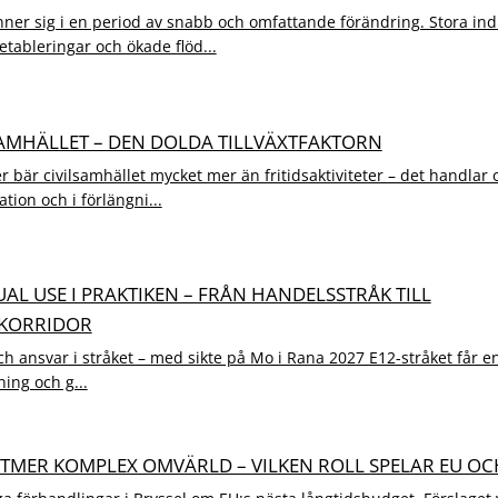
nner sig i en period av snabb och omfattande förändring. Stora indu
etableringar och ökade flöd...
LSAMHÄLLET – DEN DOLDA TILLVÄXTFAKTORN
bär civilsamhället mycket mer än fritidsaktiviteter – det handla
ration och i förlängni...
DUAL USE I PRAKTIKEN – FRÅN HANDELSSTRÅK TILL
KORRIDOR
h ansvar i stråket – med sikte på Mo i Rana 2027 E12-stråket får en a
ing och g...
LLTMER KOMPLEX OMVÄRLD – VILKEN ROLL SPELAR EU O