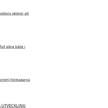
ottens aktörer att
ull gång både i
ström) Företagarna
S UTVECKLING