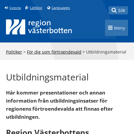
Till innehåll på sidan
Lyssna
Lättläst
Languages
Toggle
Sök
Toggle n
Meny
Politiker
>
För dig som förtroendevald
>
Utbildningsmaterial
Utbildningsmaterial
Här kommer presentationer och annan
information från utbildningsinsatser för
regionens förtroendevalda att finnas efter
utbildningen.
Region Västerbottens