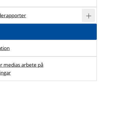
derapporter
ation
för medias arbete på
ingar