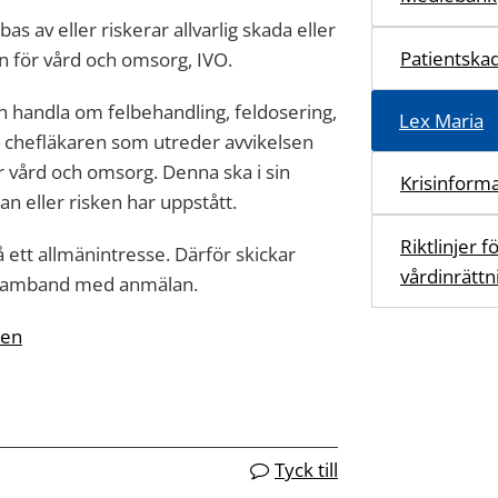
s av eller riskerar allvarlig skada eller
Patientska
n för vård och omsorg, IVO.
n handla om felbehandling, feldosering,
Lex Maria
t chefläkaren som utreder avvikelsen
r vård och omsorg. Denna ska i sin
Krisinform
an eller risken har uppstått.
Riktlinjer 
 ett allmänintresse. Därför skickar
vårdinrättn
 samband med anmälan.
den
Tyck till