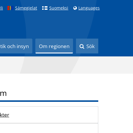
li
Sámegielat
Suomeksi
Languages
itik och insyn
Om regionen
Sök
um
kter