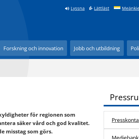
Lyssna
Lättläst
Meänkie
Forskning och innovation
Jobb och utbildning
Pol
Pressr
skyldigheter för regionen som
Presskonta
antera säker vård och god kvalitet.
v de misstag som görs.
Mediebank