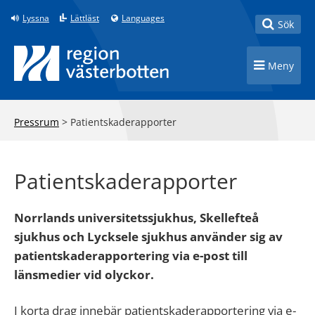
Till innehåll på sidan
Lyssna
Lättläst
Languages
Toggle
Sök
Toggle n
Meny
Pressrum
>
Patientskaderapporter
Patientskaderapporter
Norrlands universitetssjukhus, Skellefteå
sjukhus och Lycksele sjukhus använder sig av
patientskaderapportering via e-post till
länsmedier vid olyckor.
I korta drag innebär patientskaderapportering via e-