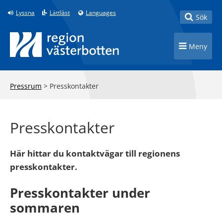
Till innehåll på sidan
Lyssna
Lättläst
Languages
Toggle
Sök
Toggle n
Meny
Pressrum
>
Presskontakter
Presskontakter
Här hittar du kontaktvägar till regionens
presskontakter.
Presskontakter under
sommaren