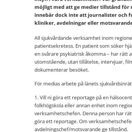
möjligt med att ge medier tillstånd för
innebär dock inte att journalister och
kliniker, avdelningar eller motsvarande
All sjukvårdande verksamhet inom regione
patientsekretess. En patient som söker hjälp
en svårare psykiatrisk åkomma – har rätt at
utomstående, utan tillåtelse, intervjuar, fi
dokumenterar besöket.
För medias arbete på länets sjukvårdsinrätt
1. Vill ni göra ett reportage på en hälsocent
folkhögskola eller annan enhet inom regio
verksamhetschefen. Denna person har rätt 
göra ett reportage. Om verksamhetschefen i
avdelningschef/motsvarande ge tillstånd.