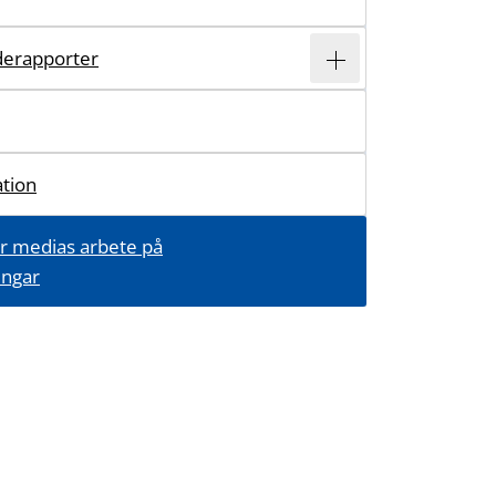
derapporter
ation
för medias arbete på
ingar