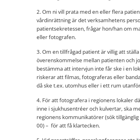
2. Om ni vill prata med en eller flera patie
vårdinrättning är det verksamhetens pers
patientsekretessen, frågar hon/han om man
eller fotografen.
3. Om en tillfrågad patient är villig att stäl
överenskommelse mellan patienten och jo
bestämma att intervjun inte får ske i en lo
riskerar att filmas, fotograferas eller ban
då ske t.ex. utomhus eller i ett rum utanfö
4. För att fotografera i regionens lokaler 
inne i sjukhusentréer och kulvertar, ska m
regionens kommunikatörer (sök tillgängli
00) – för att få klartecken.