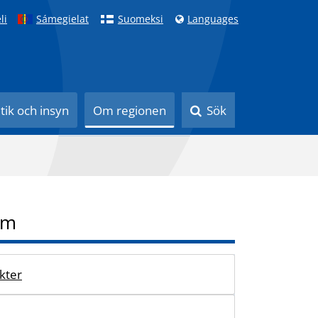
li
Sámegielat
Suomeksi
Languages
itik och insyn
Om regionen
Sök
um
kter