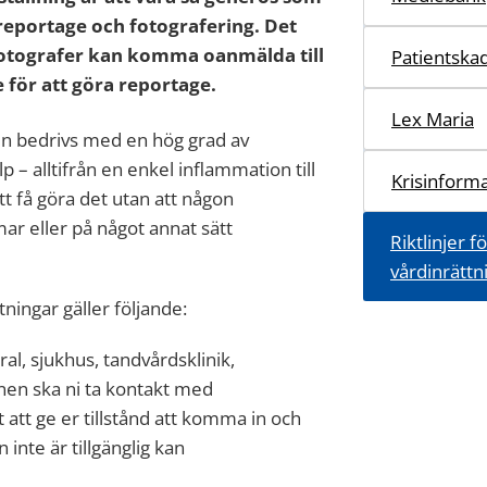
 reportage och fotografering. Det
 fotografer kan komma oanmälda till
Patientska
 för att göra reportage.
Lex Maria
n bedrivs med en hög grad av
 – alltifrån en enkel inflammation till
Krisinform
t få göra det utan att någon
lmar eller på något annat sätt
Riktlinjer 
vårdinrättn
ningar gäller följande:
ral, sjukhus, tandvårdsklinik,
nen ska ni ta kontakt med
att ge er tillstånd att komma in och
nte är tillgänglig kan