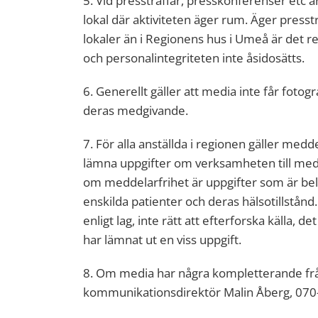
5. Vid pressträffar, presskonferenser etc är
lokal där aktiviteten äger rum. Äger pres
lokaler än i Regionens hus i Umeå är det r
och personalintegriteten inte åsidosätts.
6. Generellt gäller att media inte får fotog
deras medgivande.
7. För alla anställda i regionen gäller medde
lämna uppgifter om verksamheten till media
om meddelarfrihet är uppgifter som är bel
enskilda patienter och deras hälsotillstån
enligt lag, inte rätt att efterforska källa, 
har lämnat ut en viss uppgift.
8. Om media har några kompletterande fråg
kommunikationsdirektör Malin Åberg, 070