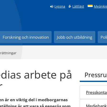
Lyssna
Lättläst
Meänkie
Forskning och innovation
Jobb och utbildning
Pol
nrättningar
edias arbete på
Pressr
r
Presskonta
 är en viktig del i medborgarnas
Mediebank
tällning är att vara så generös som