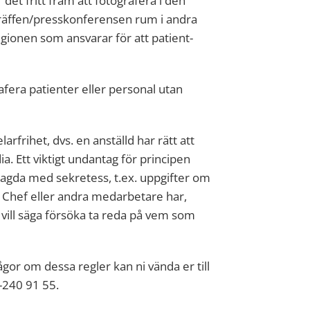
 det fritt fram att fotografera i den
sträffen/presskonferensen rum i andra
egionen som ansvarar för att patient-
rafera patienter eller personal utan
larfrihet, dvs. en anställd har rätt att
. Ett viktigt undantag för principen
agda med sekretess, t.ex. uppgifter om
d. Chef eller andra medarbetare har,
det vill säga försöka ta reda på vem som
or om dessa regler kan ni vända er till
-240 91 55.