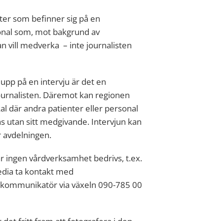
nter som befinner sig på en
onal som, mot bakgrund av
 vill medverka – inte journalisten
la upp på en intervju är det en
urnalisten. Däremot kan regionen
kal där andra patienter eller personal
das utan sitt medgivande. Intervjun kan
r avdelningen.
där ingen vårdverksamhet bedrivs, t.ex.
edia ta kontakt med
g kommunikatör via växeln 090-785 00