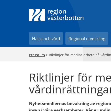
Till innehåll på sidan
Hälsa och vård
Regional utveckling
Pressrum
>
Riktlinjer för medias arbete på vårdi
Riktlinjer för m
vårdinrättninga
Nyhetsmediernas bevakning av regionen
insyn i våra verksamheter. Vår grundins