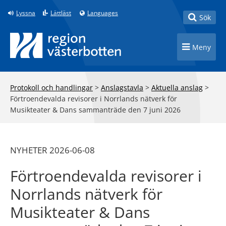
Till innehåll på sidan
Lyssna
Lättläst
Languages
Toggle
Sök
Toggle n
Meny
Protokoll och handlingar
>
Anslagstavla
>
Aktuella anslag
>
Förtroendevalda revisorer i Norrlands nätverk för
Musikteater & Dans sammanträde den 7 juni 2026
NYHETER 2026-06-08
Förtroendevalda revisorer i
Norrlands nätverk för
Musikteater & Dans