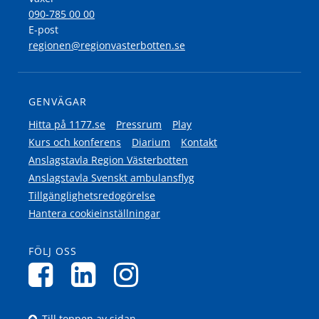
090-785 00 00
E-post
regionen@regionvasterbotten.se
GENVÄGAR
Hitta på 1177.se
Pressrum
Play
Kurs och konferens
Diarium
Kontakt
Anslagstavla Region Västerbotten
Anslagstavla Svenskt ambulansflyg
Tillgänglighetsredogörelse
Hantera cookieinställningar
FÖLJ OSS
Till toppen av sidan