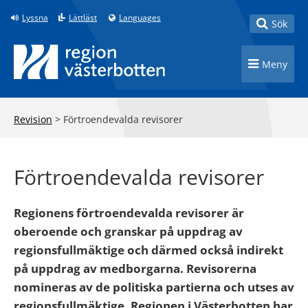
Till innehåll på sidan
Lyssna
Lättläst
Languages
Toggle
Sök
Toggle n
Meny
Revision
>
Förtroendevalda revisorer
Förtroendevalda revisorer
Regionens förtroendevalda revisorer är
oberoende och granskar på uppdrag av
regionsfullmäktige och därmed också indirekt
på uppdrag av medborgarna. Revisorerna
nomineras av de politiska partierna och utses av
regionsfullmäktige. Regionen i Västerbotten har