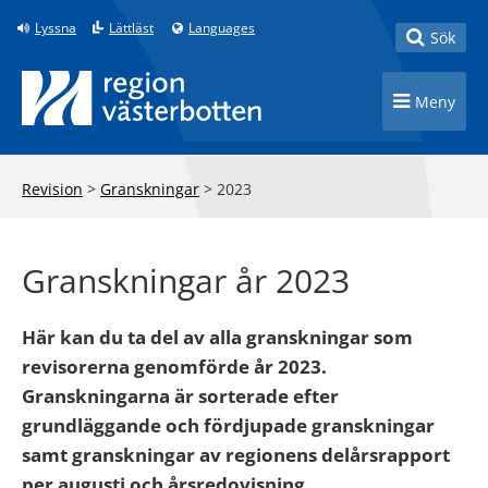
Till innehåll på sidan
Lyssna
Lättläst
Languages
Toggle
Sök
Toggle n
Meny
Revision
>
Granskningar
>
2023
Granskningar år 2023
Här kan du ta del av alla granskningar som
revisorerna genomförde år 2023.
Granskningarna är sorterade efter
grundläggande och fördjupade granskningar
samt granskningar av regionens delårsrapport
per augusti och årsredovisning.