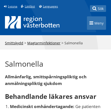
Till innehåll på sidan
Lyssna
Lättläst
Languages
Toggle
Sök
Toggle n
Meny
Smittskydd
>
Magtarminfektioner
>
Salmonella
Salmonella
Allmänfarlig, smittspårningspliktig och
anmälningspliktig sjukdom
Behandlande läkares ansvar
Medicinskt omhändertagande:
Ge patienten