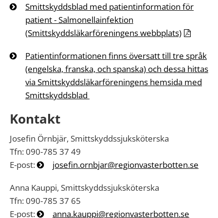
Smittskyddsblad med patientinformation för
patient
- Salmonellainfektion
(Smittskyddsläkarföreningens webbplats)
Patientinformationen finns översatt till tre språk
(engelska, franska, och spanska) och dessa hittas
via
Smittskyddsläkarföreningens hemsida med
Smittskyddsblad
Kontakt
Josefin Örnbjär, Smittskyddssjuksköterska
Tfn: 090-785 37 49
E-post:
josefin.ornbjar@regionvasterbotten.se
Anna Kauppi, Smittskyddssjuksköterska
Tfn: 090-785 37 65
E-post:
anna.kauppi@regionvasterbotten.se