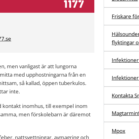
Friskare fö
Hälsounder
77.se
flyktingar 
Infektioner
n, men vanligast är att lungorna
smitta med upphostningarna från en
Infektioner
ttsam, så kallad, öppen tuberkulos.
tar inte.
Kontakta S
d kontakt inomhus, till exempel inom
Magtarminf
ittsamma, men förskolebarn är däremot
Mpox
feber, nattsvettningar, avmagring och