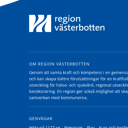
OM REGION VÄSTERBOTTEN
Genom att samla kraft och kompetens i en gemensam
och kan skapa bättre förutsättningar för en kraftfull
utveckling för hälso- och sjukvård, regional utvecklin
besöksnäring. En region ger också möjlighet att ska
samverkan med kommunerna.
GENVÄGAR
Hitta på 1177.se
Pressrum
Play
Kurs och konfe