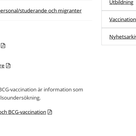
Utbildning
 personal/studerande och migranter
Vaccination
Nyhetsarki
re
BCG-vaccination är information som
älsoundersökning.
och BCG-vaccination