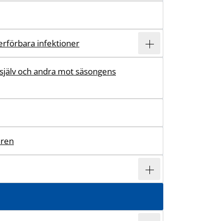
erförbara infektioner
 själv och andra mot säsongens
aren