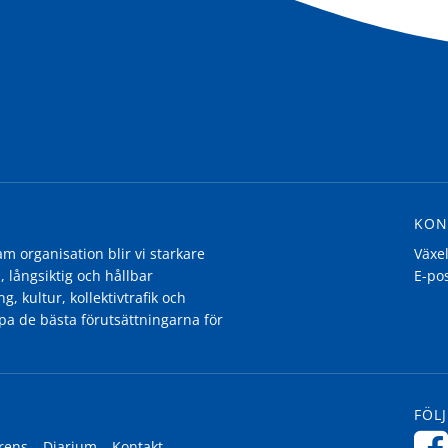
KON
 organisation blir vi starkare
Växe
, långsiktig och hållbar
E-po
g, kultur, kollektivtrafik och
pa de bästa förutsättningarna för
FÖLJ
rens
Diarium
Kontakt