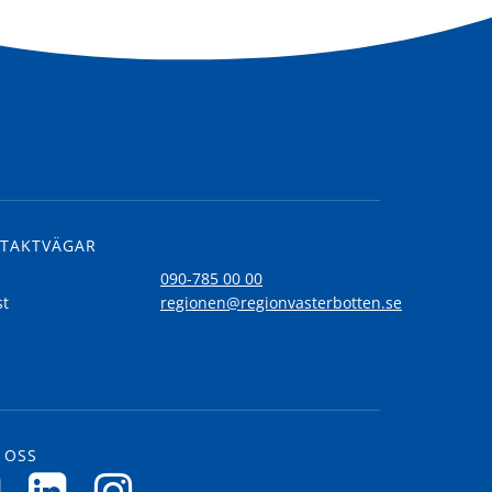
TAKTVÄGAR
l
090-785 00 00
st
regionen@regionvasterbotten.se
 OSS