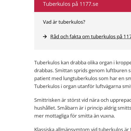
Tuberkulos på 1177.se
Vad är tuberkulos?
Råd och fakta om tuberkulos på 11
Tuberkulos kan drabba olika organ i kroppe
drabbas. Smittan sprids genom luftburen 
patient med lungtuberkulos som har en smi
Tuberkulos i organ utanför luftvägarna smit
Smittrisken är störst vid nära och upprepa
hushållet. Småbarn är i princip aldrig sm
mer mottagliga för smitta än vuxna.
Klassiska allmänsymtom vid tuberkulos är 