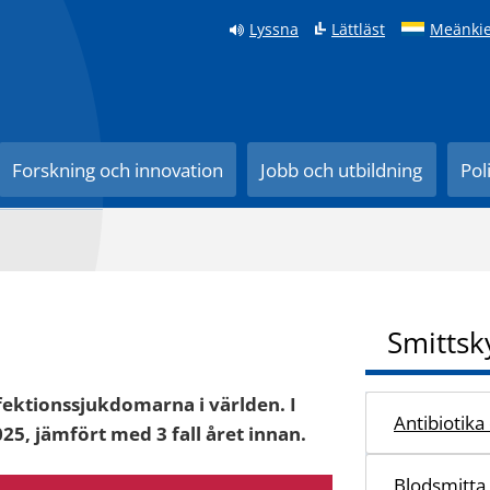
Lyssna
Lättläst
Meänkie
Forskning och innovation
Jobb och utbildning
Pol
Smittsk
fektionssjukdomarna i världen. I
Antibiotika
25, jämfört med 3 fall året innan.
Blodsmitta