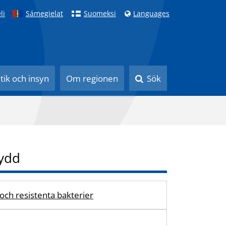
li
Sámegielat
Suomeksi
Languages
itik och insyn
Om regionen
Sök
ydd
 och resistenta bakterier