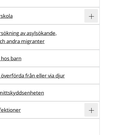
rskola
sökning av asylsökande,
och andra migranter
 hos barn
 överförda från eller via djur
mittskyddsenheten
ektioner