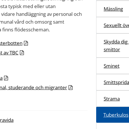
osta typisk med eller utan
Mässling
r vidare handläggning av personal och
mmunal vård och omsorg samt
Sexuellt öv
a finns flödesscheman.
Skydda dig
sterbotten
smittor
t av TBC
Sminet
da
Smittsprid
nal, studerande och migranter
Strama
Tuberkulos
gravida