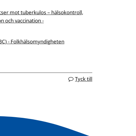
er mot tuberkulos – hälsokontroll,
on och vaccination -
BC) - Folkhälsomyndigheten
Tyck till