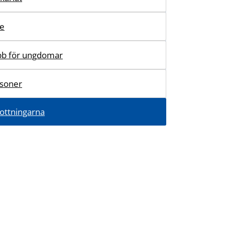
re
b för ungdomar
soner
ottningarna