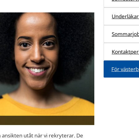
Underläka
Sommarjob
Kontaktper
För västerb
 ansikten utåt när vi rekryterar. De