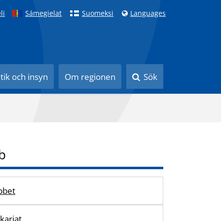
li
Sámegielat
Suomeksi
Languages
itik och insyn
Om regionen
Sök
b
obbet
kariat