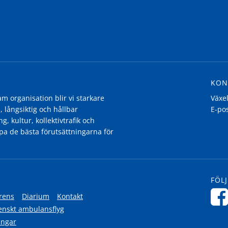
KON
 organisation blir vi starkare
Växe
, långsiktig och hållbar
E-po
g, kultur, kollektivtrafik och
pa de bästa förutsättningarna för
FÖLJ
rens
Diarium
Kontakt
enskt ambulansflyg
ingar