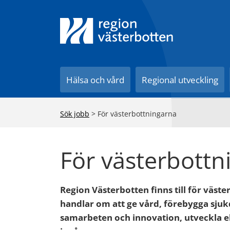
Till innehåll på sidan
Hälsa och vård
Regional utveckling
Sök jobb
>
För västerbottningarna
För västerbottn
Region Västerbotten finns till för väste
handlar om att ge vård, förebygga sju
samarbeten och innovation, utveckla elle