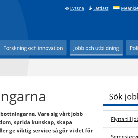
Lyssna
Lättläst
Meänkie
Forskning och innovation
Jobb och utbildning
Pol
ingarna
Sök job
rbottningarna. Vare sig vårt jobb
Flytta till j
kdom, sprida kunskap, skapa
r ge viktig service så gör vi det för
Semestervi