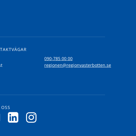
TAKTVÄGAR
l
090-785 00 00
st
regionen@regionvasterbotten.se
 OSS