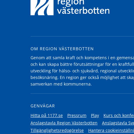
OM REGION VÄSTERBOTTEN
Genom att samla kraft och kompetens i en gemensam
och kan skapa bättre förutsättningar för en kraftfull
utveckling för hälso- och sjukvård, regional utvecklin
besöksnäring. En region ger också möjlighet att ska
samverkan med kommunerna.
GENVÄGAR
Hitta på 1177.se
Pressrum
Play
Kurs och konfe
Anslagstavla Region Västerbotten
Anslagstavla Sv
Tillgänglighetsredogörelse
Hantera cookieinställn