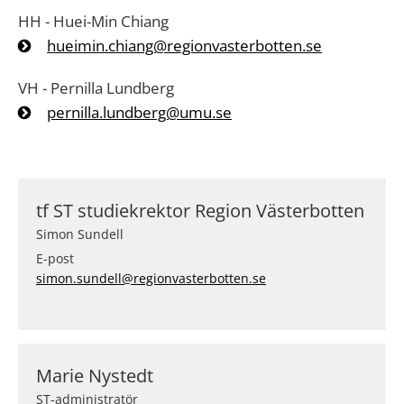
HH - Huei-Min Chiang
hueimin.chiang@regionvasterbotten.se
VH - Pernilla Lundberg
pernilla.lundberg@umu.se
tf ST studiekrektor Region Västerbotten
Simon Sundell
E-post
simon.sundell@regionvasterbotten.se
Marie Nystedt
ST-administratör