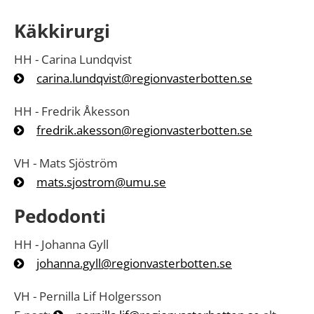
Käkkirurgi
HH - Carina Lundqvist
carina.lundqvist@regionvasterbotten.se
HH - Fredrik Åkesson
fredrik.akesson@regionvasterbotten.se
VH - Mats Sjöström
mats.sjostrom@umu.se
Pedodonti
HH - Johanna Gyll
johanna.gyll@regionvasterbotten.se
VH - Pernilla Lif Holgersson