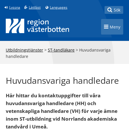
Till innehåll på sidan
Lyssna
Lättläst
Languages
Toggle
Sök
Toggle n
Meny
Utbildningstjänster
>
ST-tandläkare
>
Huvudansvariga
handledare
Huvudansvariga handledare
Här hittar du kontaktuppgifter till våra
huvudansvariga handledare (HH) och
vetenskapliga handledare (VH) för varje ämne
inom ST-utbildning vid Norrlands akademiska
tandvård i Umeå.