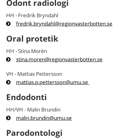
Odont radiologi
HH - Fredrik Bryndahl
fredrik.bryndahl@regionvasterbotten.se
Oral protetik
HH - Stina Morén
stina.moren@regionvasterbotten.se
VH - Mattias Pettersson
mattias.p.pettersson@umu.se
Endodonti
HH/VH - Malin Brundin
malin.brundin@umu.se
Parodontologi