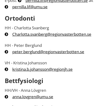
E-post:
pernilla.lif@regionvasterbotten.se
alt
pernilla.lif@umu.se
Ortodonti
HH - Charlotta Svanberg
Charlotta.svanberg@regionvasterbotten.se
HH - Peter Berglund
peter.berglund@regionvasterbotten.se
VH - Kristina Johansson
kristina.b.johansson@regionjh.se
Bettfysiologi
HH/VH - Anna Lövgren
anna.lovgren@umu.se