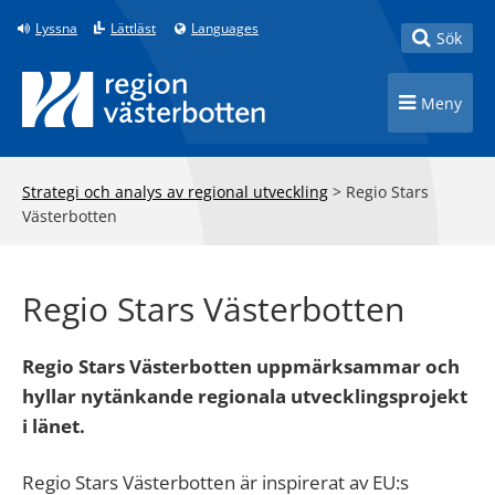
Till innehåll på sidan
Lyssna
Lättläst
Languages
Toggle
Sök
Toggle n
Meny
Strategi och analys av regional utveckling
>
Regio Stars
Västerbotten
Regio Stars Västerbotten
Regio Stars Västerbotten uppmärksammar och
hyllar nytänkande regionala utvecklingsprojekt
i länet.
Regio Stars Västerbotten är inspirerat av EU:s