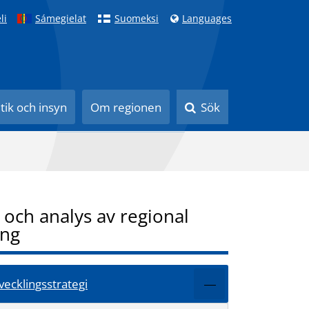
li
Sámegielat
Suomeksi
Languages
itik och insyn
Om regionen
Sök
i och analys av regional
ing
vecklingsstrategi