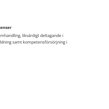
tenser
amhandling, likvärdigt deltagande i
bildning samt kompetensförsörjning i