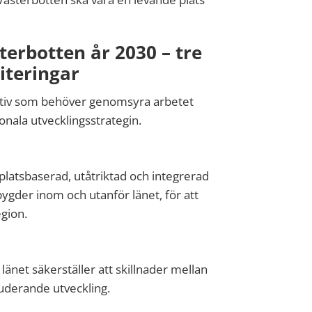
te
rbotten
år 2030 – tre
iteringar
ektiv som behöver genomsyra arbetet
onala utvecklingsstrategin.
 platsbaserad, utåtriktad och integrerad
bygder inom och utanför länet, för att
gion.
 länet säkerställer att
skillnader mellan
luderande utveckling.