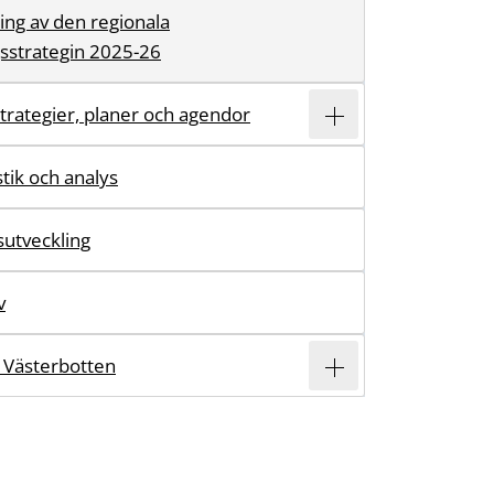
ing av den regionala
gsstrategin 2025-26
trategier, planer och agendor
stik och analys
utveckling
v
s Västerbotten