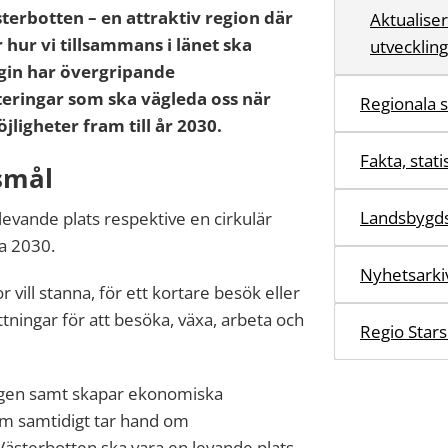
terbotten – en attraktiv region där
Aktualiser
 hur vi tillsammans i länet ska
utvecklin
egin har övergripande
teringar som ska vägleda oss när
Regionala s
igheter fram till år 2030.
Fakta, stati
smål
Landsbygds
levande plats
respektive
en cirkulär
da 2030.
Nyhetsarki
vill stanna, för ett kortare besök eller
ttningar för att besöka, växa, arbeta och
Regio Star
ingen samt skapar ekonomiska
som samtidigt tar hand om
ästerbotten ska vara en levande plats