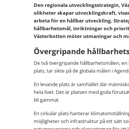
Den regionala utvecklingsstrategin, Väs
olikheter skapar utvecklingskraft, visar
arbeta för en hållbar utveckling. Strat
hållbarhetsmål, inriktningar och priori
Västerbotten möter utmaningar och möjl
Övergripande hållbarhet
D
e två
övergripande hållbarhetsmål
en,
en 
plats
, tar sikte på de globala målen i Agen
En levande plats är samhället där människor 
hela livet. Det är platsen med goda förutsä
bli gammal.
En cirkulär plats hanterar klimatomställn
möjligheter och infrastruktur på ett sätt 
naturresurserna och ekosystemen för att V