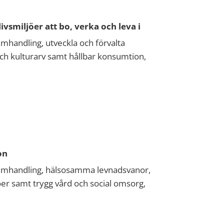
vsmiljöer att bo, verka och leva i
samhandling, utveckla och förvalta
r och kulturarv samt hållbar konsumtion,
on
h samhandling, hälsosamma levnadsvanor,
r samt trygg vård och social omsorg,