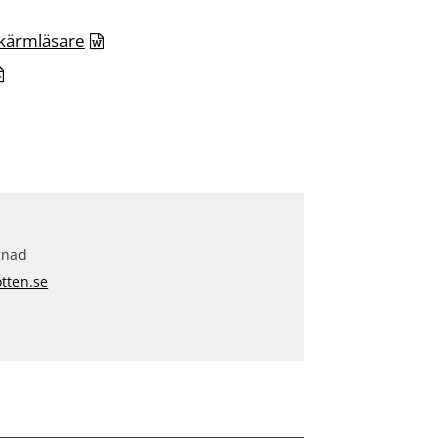
skärmläsare
gnad
tten.se