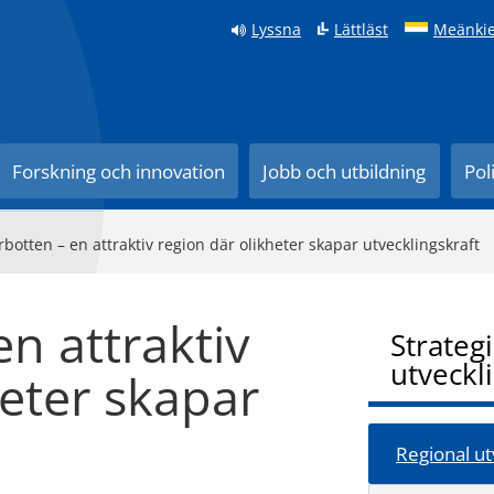
Lyssna
Lättläst
Meänkie
Forskning och innovation
Jobb och utbildning
Pol
rbotten – en attraktiv region där olikheter skapar utvecklingskraft
n attraktiv
Strateg
utveckl
heter skapar
Regional ut