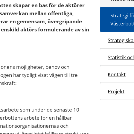
otten skapar en bas för de aktörer
 samverkan mellan offentliga,
Strategi f
lerar en gemensam, övergripande
Västerbo
e enskild aktörs formulerande av sin
Strategisk
Statistik oc
ionens möjligheter, behov och
Kontakt
gen har tydligt visat vägen till tre
skraft:
Projekt
etsarbete som under de senaste 10
terbottens arbete för en hållbar
nationsorganisationernas och
gger vi långsiktigt hållbara strukturer