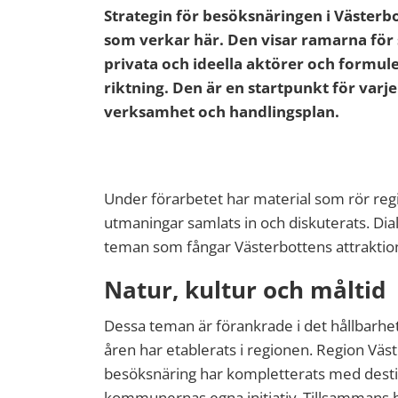
Strategin för besöksnäringen i Västerb
som verkar här. Den visar ramarna för
privata och ideella aktörer och formu
riktning. Den är en startpunkt för varj
verksamhet och handlingsplan.
Under förarbetet har material som rör reg
utmaningar samlats in och diskuterats. Dialo
teman som fångar Västerbottens attraktion
Natur, kultur och måltid
Dessa teman är förankrade i det hållbarh
åren har etablerats i regionen. Region Väs
besöksnäring har kompletterats med desti
kommunernas egna initiativ. Tillsammans by