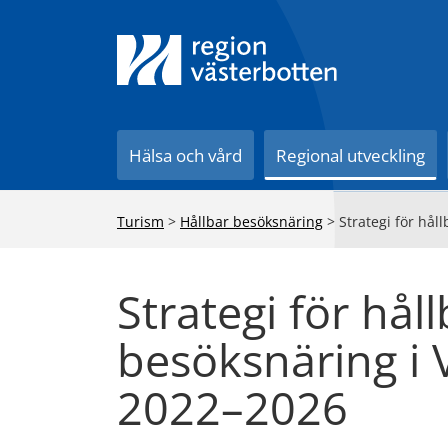
Till innehåll på sidan
Hälsa och vård
Regional utveckling
Turism
>
Hållbar besöksnäring
>
Strategi för hål
Strategi för hål
besöksnäring i 
2022–2026