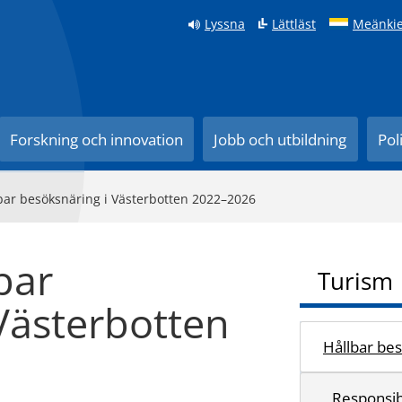
Lyssna
Lättläst
Meänkie
Forskning och innovation
Jobb och utbildning
Pol
lbar besöksnäring i Västerbotten 2022–2026
lbar
Turism
Västerbotten
Hållbar be
Responsi