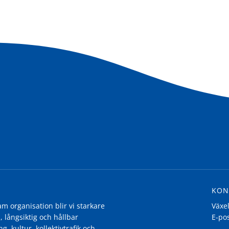
KON
 organisation blir vi starkare
Växe
, långsiktig och hållbar
E-po
g, kultur, kollektivtrafik och