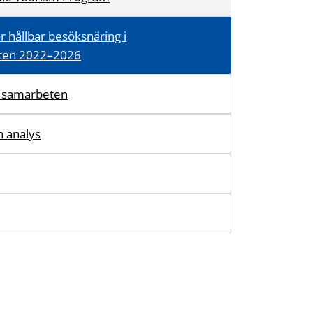
ör hållbar besöksnäring i
tten 2022–2026
a samarbeten
h analys