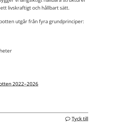
t livskraftigt och hållbart sätt.
rbotten utgår från fyra grundprinciper:
mheter
erbotten 2022–2026
Tyck till