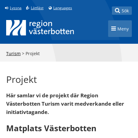
Till innehåll på sidan
Lyssna
Lättläst
Languages
Toggle
Sök
Toggle n
Meny
Turism
>
Projekt
Projekt
Här samlar vi de projekt där Region
Västerbotten Turism varit medverkande eller
initiativtagande.
Matplats Västerbotten