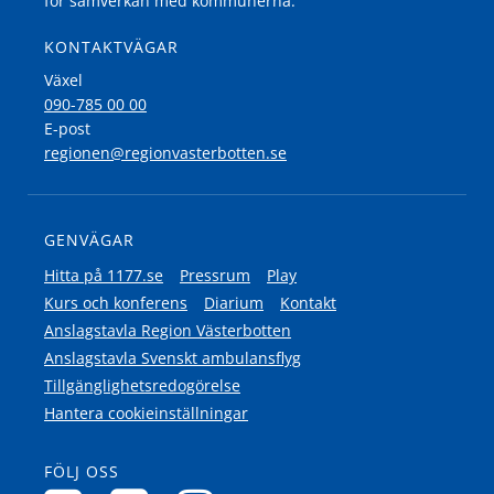
för samverkan med kommunerna.
KONTAKTVÄGAR
Växel
090-785 00 00
E-post
regionen@regionvasterbotten.se
GENVÄGAR
Hitta på 1177.se
Pressrum
Play
Kurs och konferens
Diarium
Kontakt
Anslagstavla Region Västerbotten
Anslagstavla Svenskt ambulansflyg
Tillgänglighetsredogörelse
Hantera cookieinställningar
FÖLJ OSS