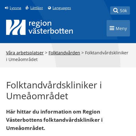
Till innehåll på sidan
Lyssna
Lättläst
Languages
Toggle
Sök
Toggle n
Meny
Våra arbetsplatser
>
Folktandvården
>
Folktandvårdskliniker
i Umeåområdet
Folktandvårdskliniker i
Umeåområdet
Här hittar du information om Region
Västerbottens folktandvårdskliniker i
Umeåområdet.