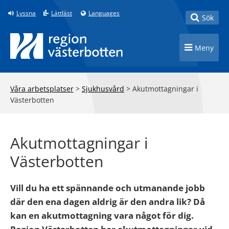
Till innehåll på sidan
Lyssna
Lättläst
Languages
Toggle
Sök
Toggle n
Meny
Våra arbetsplatser
>
Sjukhusvård
>
Akutmottagningar i
Västerbotten
Akutmottagningar i
Västerbotten
Vill du ha ett spännande och utmanande jobb
där den ena dagen aldrig är den andra lik? Då
kan en akutmottagning vara något för dig.