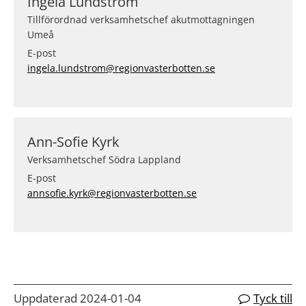
Ingela Lundström
Tillförordnad verksamhetschef akutmottagningen
Umeå
E-post
ingela.lundstrom@regionvasterbotten.se
Ann-Sofie Kyrk
Verksamhetschef Södra Lappland
E-post
annsofie.kyrk@regionvasterbotten.se
Uppdaterad 2024-01-04
Tyck till