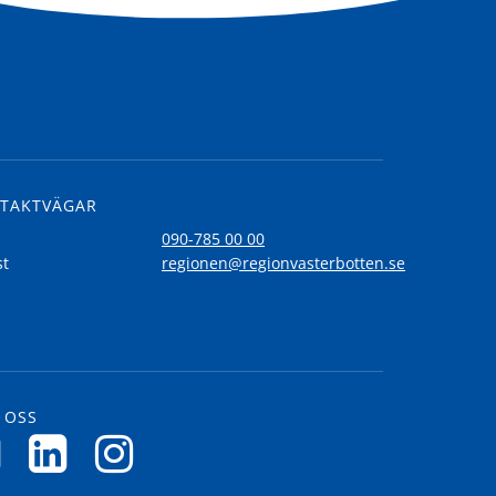
TAKTVÄGAR
l
090-785 00 00
st
regionen@regionvasterbotten.se
 OSS