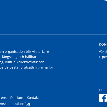
KON
 organisation blir vi starkare
Växe
, långsiktig och hållbar
E-po
g, kultur, kollektivtrafik och
pa de bästa förutsättningarna för
FÖLJ
rens
Diarium
Kontakt
enskt ambulansflyg