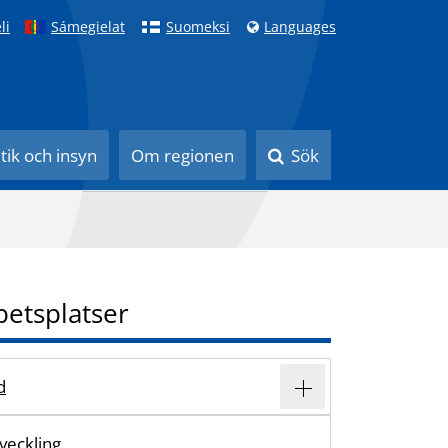
li
Sámegielat
Suomeksi
Languages
itik och insyn
Om regionen
Sök
betsplatser
d
veckling