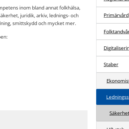
mpetens inom bland annat folkhälsa,
Primärvård
äkerhet, juridik, arkiv, lednings- och
dning, smittskydd och mycket mer.
Folktandvå
ben:
Digitaliser
Staber
Ekonomis
Ledningss
Säkerhe