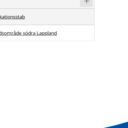
ationsstab
dsområde södra Lappland