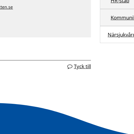
HR-stab
tten.se
Kommunik
Närsjukvår
Tyck till