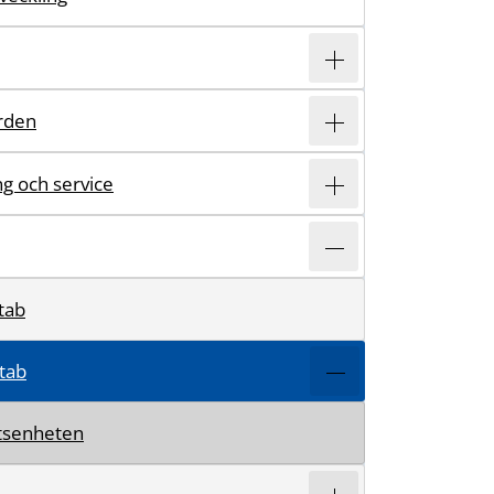
rden
ing och service
tab
tab
tsenheten