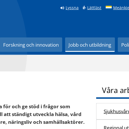
Lyssna
Lättläst
Meänkie
Forskning och innovation
Jobb och utbildning
Pol
Våra ar
 för och ge stöd i frågor som
Sjukhusvår
ll att ständigt utveckla hälsa, vård
e, näringsliv och samhällsaktörer.
Regional ut