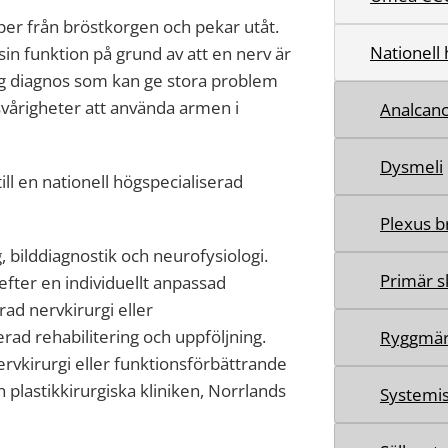
per från bröstkorgen och pekar utåt.
Nationell
in funktion på grund av att en nerv är
ig diagnos som kan ge stora problem
vårigheter att använda armen i
Analcan
Dysmeli
ll en nationell högspecialiserad
Plexus b
 bilddiagnostik och neurofysiologi.
Primär s
ter en individuellt anpassad
ad nervkirurgi eller
rad rehabilitering och uppföljning.
Ryggmär
vkirurgi eller funktionsförbättrande
 plastikkirurgiska kliniken, Norrlands
Systemi