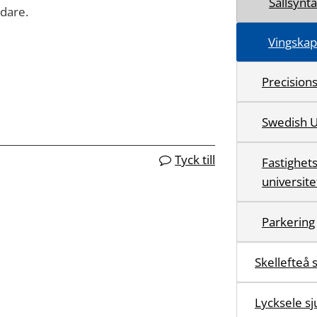
Sällsynt
vidare.
Vingskap
Precision
Swedish Un
Tyck till
Fastighet
universit
Parkering
Skellefteå 
Lycksele s