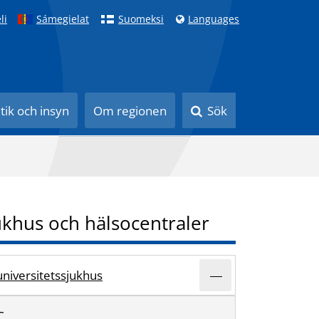
li
Sámegielat
Suomeksi
Languages
itik och insyn
Om regionen
Sök
ukhus och hälsocentraler
niversitetssjukhus
C