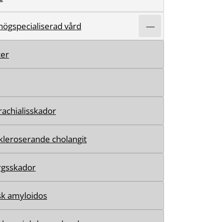
 högspecialiserad vård
cer
rachialisskador
kleroserande cholangit
gsskador
sk amyloidos