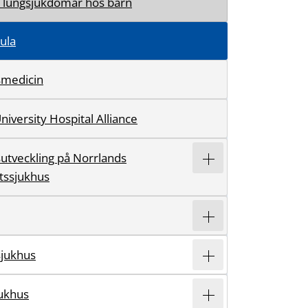
a lungsjukdomar hos barn
ula
smedicin
iversity Hospital Alliance
sutveckling på Norrlands
etssjukhus
sjukhus
jukhus