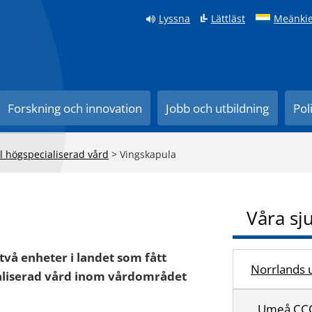
Lyssna
Lättläst
Meänkie
Forskning och innovation
Jobb och utbildning
Pol
l högspecialiserad vård
>
Vingskapula
Våra sj
två enheter i landet som fått
Norrlands u
cialiserad vård inom vårdområdet
Umeå CC