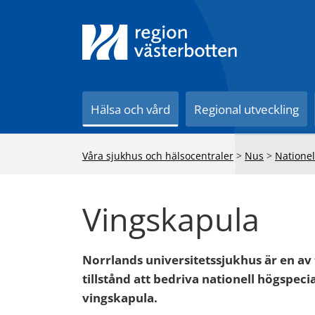
Till innehåll på sidan
Hälsa och vård
Regional utveckling
Våra sjukhus och hälsocentraler
>
Nus
>
Nationel
Vingskapula
Norrlands universitetssjukhus är en av 
tillstånd att bedriva nationell högspe
vingskapula.