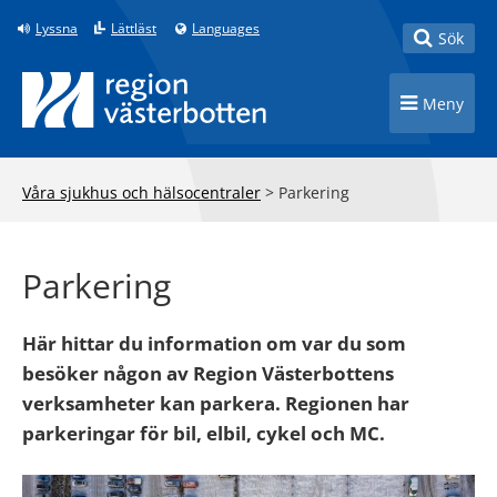
Till innehåll på sidan
Lyssna
Lättläst
Languages
Toggle
Sök
Toggle n
Meny
Våra sjukhus och hälsocentraler
>
Parkering
Parkering
Här hittar du information om var du som
besöker någon av Region Västerbottens
verksamheter kan parkera. Regionen har
parkeringar för bil, elbil, cykel och MC.