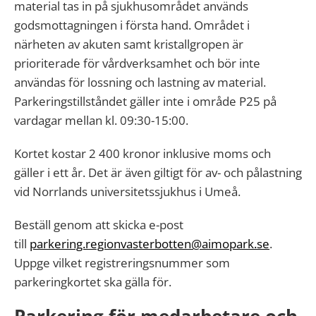
material tas in på sjukhusområdet används
godsmottagningen i första hand. Området i
närheten av akuten samt kristallgropen är
prioriterade för vårdverksamhet och bör inte
användas för lossning och lastning av material.
Parkeringstillståndet gäller inte i område P
25 på
vardagar mellan kl. 09:30-15:00.
Kortet kostar 2 400 kronor inklusive moms och
gäller i ett år. Det är även giltigt för av- och pålastning
vid Norrlands universitetssjukhus i Umeå.
Beställ genom att skicka e-post
till
parkering.regionvasterbotten@aimopark.se
.
Uppge vilket registreringsnummer som
parkeringkortet ska gälla för.
Parkering för medarbetare och