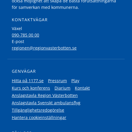
också möjlighet att skapa de bästa förutsättningarna
för samverkan med kommunerna.
KONTAKTVÄGAR
Växel
090-785 00 00
E-post
regionen@regionvasterbotten.se
GENVÄGAR
Hitta på 1177.se
Pressrum
Play
Kurs och konferens
Diarium
Kontakt
Anslagstavla Region Västerbotten
Anslagstavla Svenskt ambulansflyg
Tillgänglighetsredogörelse
Hantera cookieinställningar