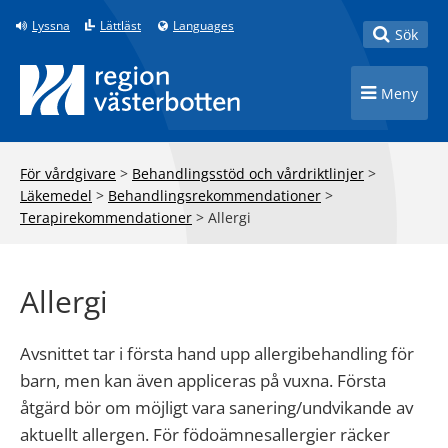
Till innehåll på sidan
Lyssna
Lättläst
Languages
Toggle
Sök
Toggle n
Meny
För vårdgivare
>
Behandlingsstöd och vårdriktlinjer
>
Läkemedel
>
Behandlingsrekommendationer
>
Terapirekommendationer
>
Allergi
Allergi
Avsnittet tar i första hand upp allergibehandling för
barn, men kan även appliceras på vuxna. Första
åtgärd bör om möjligt vara sanering/undvikande av
aktuellt allergen. För födoämnesallergier räcker