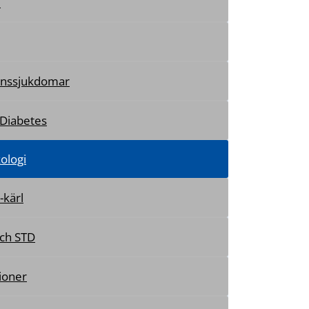
i
nssjukdomar
 Diabetes
ologi
-kärl
ch STD
ioner