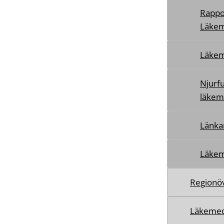
Rappo
Läkem
Läkem
Njurf
läkem
Länka
Läkem
Regionöv
Läkemed