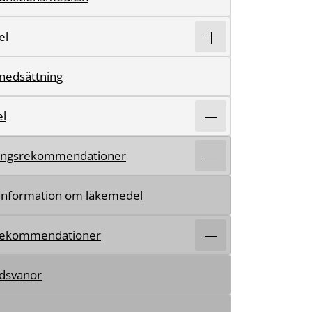
el
nedsättning
l
ingsrekommendationer
tinformation om läkemedel
rekommendationer
dsvanor