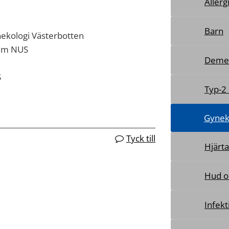
Allerg
Barn
nekologi Västerbotten
rum NUS
Deme
S
Typ-2
Gynek
Tyck till
Hjärta
Hud o
Infekt