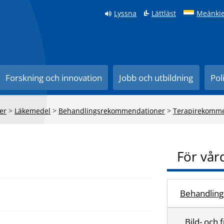
Lyssna
Lättläst
Meänkie
Forskning och innovation
Jobb och utbildning
Pol
er
>
Läkemedel
>
Behandlingsrekommendationer
>
Terapirekomme
För vår
Behandlings
Bild- och