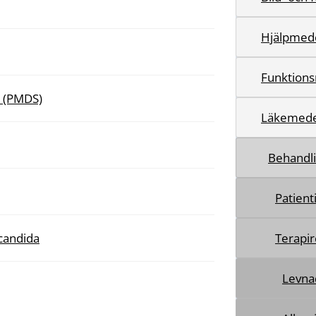
Hjälpmed
Funktions
m (PMDS)
Läkemede
Behandl
Patien
 candida
Terapi
Levna