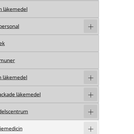
h läkemedel
personal
ek
mmuner
m läkemedel
ackade läkemedel
elscentrum
iemedicin