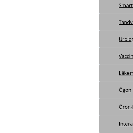
Smärt
Tandv
Urolog
Vaccin
Läkem
Ögon
Öron-
Intera