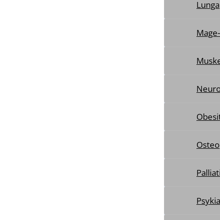
Lunga
Mage
Muske
Neuro
Obesi
Osteo
Pallia
Psykia