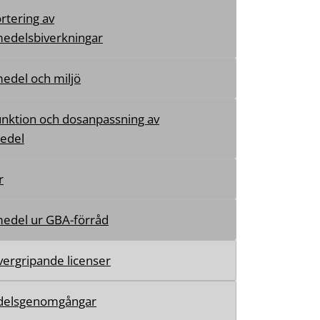
rtering av
edelsbiverkningar
edel och miljö
unktion och dosanpassning av
edel
r
edel ur GBA-förråd
ergripande licenser
elsgenomgångar