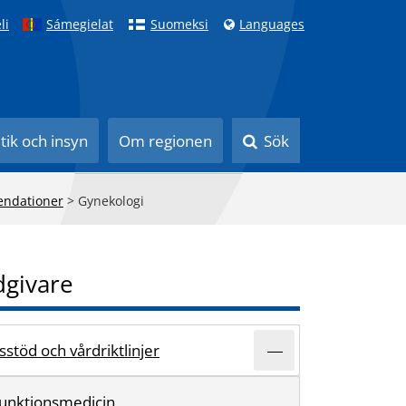
li
Sámegielat
Suomeksi
Languages
itik och insyn
Om regionen
Sök
ndationer
>
Gynekologi
dgivare
stöd och vårdriktlinjer
 funktionsmedicin