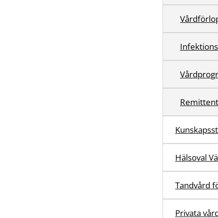
Vårdförlo
Infektion
Vårdprog
Remittent
Kunskapss
Hälsoval V
Tandvård fö
Privata vår