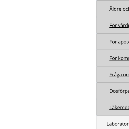
Äldre oc
För vård
För apot
För ko
Fråga o
Dosförp
Läkemed
Laborator