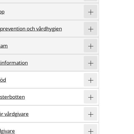
pp
sprevention och vårdhygien
ram
information
töd
ästerbotten
r vårdgivare
dgivare