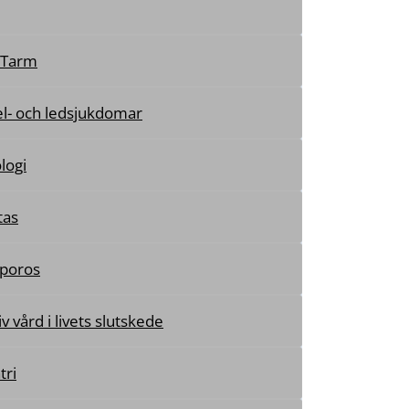
-Tarm
l- och ledsjukdomar
logi
tas
poros
tiv vård i livets slutskede
tri