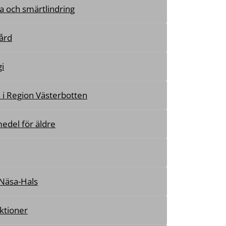
a och smärtlindring
ård
i
 i Region Västerbotten
edel för äldre
Näsa-Hals
ktioner