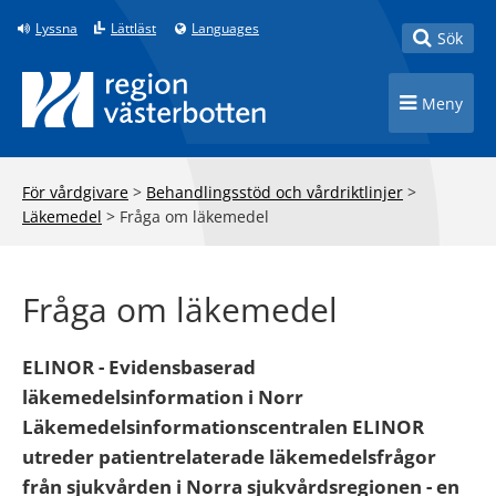
Till innehåll på sidan
Lyssna
Lättläst
Languages
Toggle
Sök
Toggle n
Meny
För vårdgivare
>
Behandlingsstöd och vårdriktlinjer
>
Läkemedel
>
Fråga om läkemedel
Fråga om läkemedel
ELINOR - Evidensbaserad
läkemedelsinformation i Norr
Läkemedelsinformationscentralen ELINOR
utreder patientrelaterade läkemedelsfrågor
från sjukvården i Norra sjukvårdsregionen - en