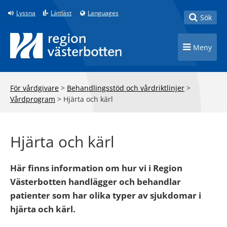
Till innehåll på sidan
Lyssna
Lättläst
Languages
Toggle
Sök
Toggle n
Meny
För vårdgivare
>
Behandlingsstöd och vårdriktlinjer
>
Vårdprogram
>
Hjärta och kärl
Hjärta och kärl
Här finns information om hur vi i Region
Västerbotten handlägger och behandlar
patienter som har olika typer av sjukdomar i
hjärta och kärl.