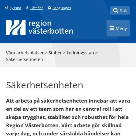
Till innehåll på sidan
Lyssna
Lättläst
Languages
Toggle
Sök
Toggle n
Meny
Våra arbetsplatser
>
Staber
>
Ledningsstab
>
Säkerhetsenheten
Säkerhetsenheten
Att arbeta på säkerhetsenheten innebär att vara
en del av ett team som har en central roll i att
skapa trygghet, stabilitet och robusthet för hela
Region Västerbotten. Vårt arbete gör skillnad
varje dag, och under särskilda händelser kan