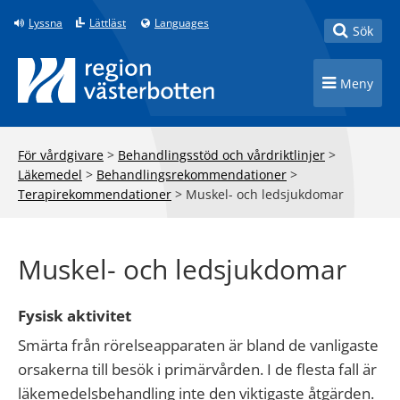
Till innehåll på sidan
Lyssna
Lättläst
Languages
Toggle
Sök
Toggle n
Meny
För vårdgivare
>
Behandlingsstöd och vårdriktlinjer
>
Läkemedel
>
Behandlingsrekommendationer
>
Terapirekommendationer
>
Muskel- och ledsjukdomar
Muskel- och ledsjukdomar
Fysisk aktivitet
Smärta från rörelseapparaten är bland de vanligaste
orsakerna till besök i primärvården. I de flesta fall är
läkemedelsbehandling inte den viktigaste åtgärden.