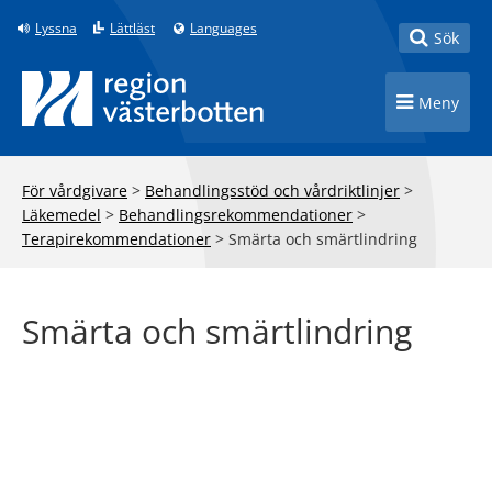
Till innehåll på sidan
Lyssna
Lättläst
Languages
Toggle
Sök
Toggle n
Meny
För vårdgivare
>
Behandlingsstöd och vårdriktlinjer
>
Läkemedel
>
Behandlingsrekommendationer
>
Terapirekommendationer
>
Smärta och smärtlindring
Smärta och smärtlindring