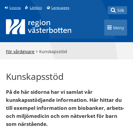
Till innehåll på sidan
Lyssna
Lättläst
Languages
Toggle
Sök
Toggle n
Meny
För vårdgivare
>
Kunskapsstöd
Kunskapsstöd
På de här sidorna har vi samlat vår
kunskapsstödjande information. Här hittar du
till exempel information om biobanker, arbets-
och miljömedicin och om nätverket för barn
som närstående.