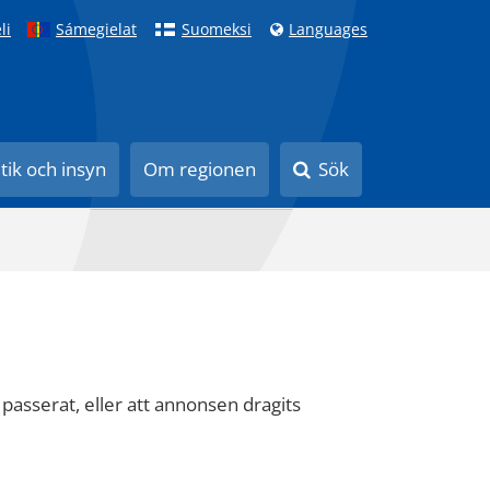
li
Sámegielat
Suomeksi
Languages
itik och insyn
Om regionen
Sök
 passerat, eller att annonsen dragits