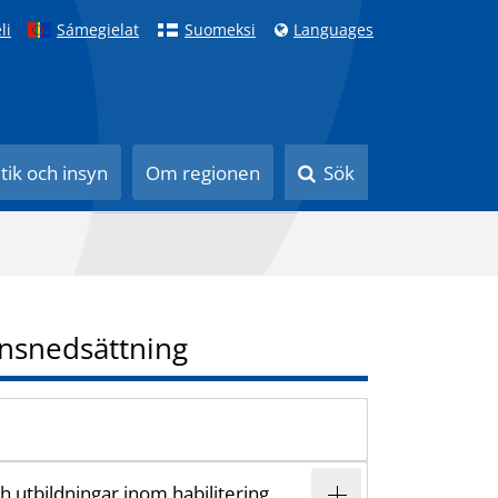
li
Sámegielat
Suomeksi
Languages
itik och insyn
Om regionen
Sök
nsnedsättning
 utbildningar inom habilitering