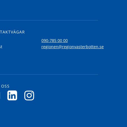
TAKTVÄGAR
l
090-785 00 00
st
regionen@regionvasterbotten.se
 OSS