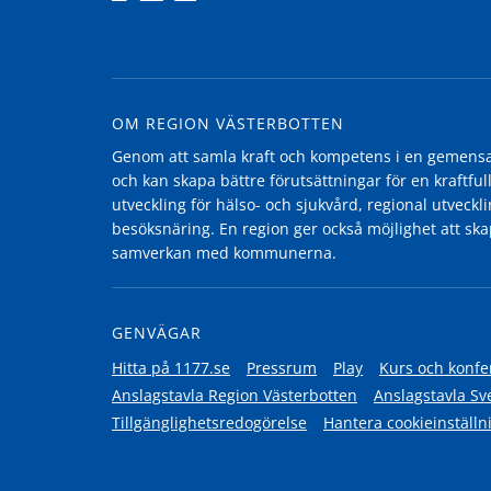
OM REGION VÄSTERBOTTEN
Genom att samla kraft och kompetens i en gemensam
och kan skapa bättre förutsättningar för en kraftfull
utveckling för hälso- och sjukvård, regional utvecklin
besöksnäring. En region ger också möjlighet att ska
samverkan med kommunerna.
GENVÄGAR
Hitta på 1177.se
Pressrum
Play
Kurs och konfe
Anslagstavla Region Västerbotten
Anslagstavla Sv
Tillgänglighetsredogörelse
Hantera cookieinställn