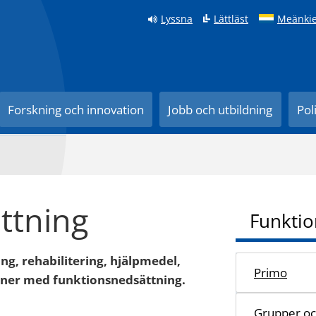
Lyssna
Lättläst
Meänkie
Forskning och innovation
Jobb och utbildning
Pol
ttning
Funktio
ng, rehabilitering, hjälpmedel,
Primo
soner med funktionsnedsättning.
Grupper och