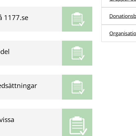
Donationsb
å 1177.se
Organisati
edel
edsättningar
vissa