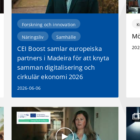
Forskning och innovation
K
Mö
Näringsliv
Samhälle
CEI Boost samlar europeiska
202
partners i Madeira för att knyta
samman digitalisering och
cirkulär ekonomi 2026
2026-06-06