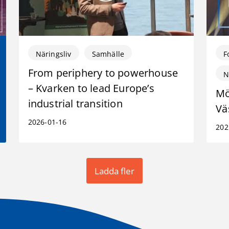
Näringsliv
Samhälle
F
From periphery to powerhouse
N
– Kvarken to lead Europe’s
Mö
industrial transition
Vä
2026-01-16
202
Ladda fler