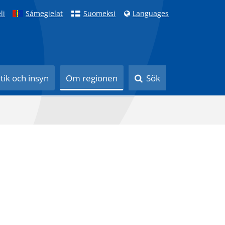
li
Sámegielat
Suomeksi
Languages
itik och insyn
Om regionen
Sök