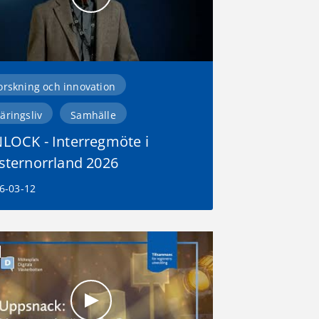
orskning och innovation
äringsliv
Samhälle
LOCK - Interregmöte i
sternorrland 2026
6-03-12