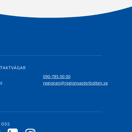
TAKTVÄGAR
l
090-785 00 00
st
regionen@regionvasterbotten.se
 OSS