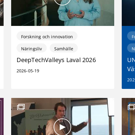
Forskning och innovation
F
Näringsliv
Samhälle
N
DeepTechValleys Laval 2026
UN
Vä
2026-05-19
202