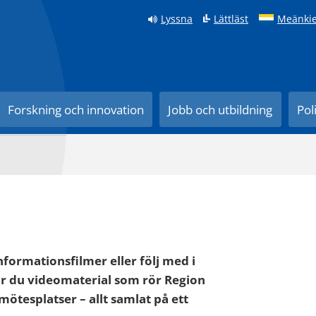
Lyssna
Lättläst
Meänkie
Forskning och innovation
Jobb och utbildning
Pol
nformationsfilmer eller följ med i
ar du videomaterial som rör Region
ötesplatser – allt samlat på ett