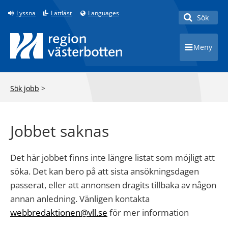
Lyssna
Lättläst
Languages
Sök
Toggle 
Meny
Toggle 
Sök jobb
>
Jobbet saknas
Det här jobbet finns inte längre listat som möjligt att
söka. Det kan bero på att sista ansökningsdagen
passerat, eller att annonsen dragits tillbaka av någon
annan anledning. Vänligen kontakta
webbredaktionen@vll.se
för mer information