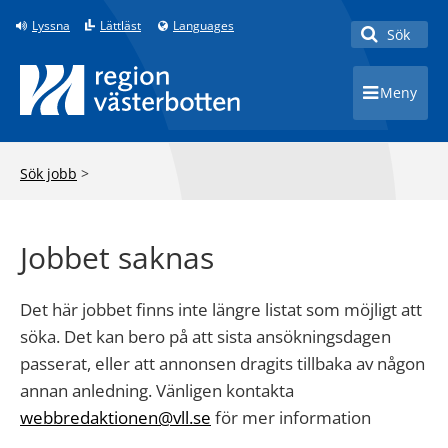
Lyssna
Lättläst
Languages
Sök
Toggle 
Meny
Toggle 
Sök jobb
>
Jobbet saknas
Det här jobbet finns inte längre listat som möjligt att
söka. Det kan bero på att sista ansökningsdagen
passerat, eller att annonsen dragits tillbaka av någon
annan anledning. Vänligen kontakta
webbredaktionen@vll.se
för mer information