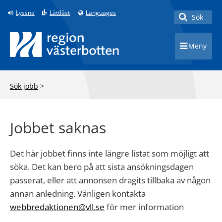
Lyssna
Lättläst
Languages
Sök
Toggle 
Meny
Toggle 
Sök jobb
>
Jobbet saknas
Det här jobbet finns inte längre listat som möjligt att
söka. Det kan bero på att sista ansökningsdagen
passerat, eller att annonsen dragits tillbaka av någon
annan anledning. Vänligen kontakta
webbredaktionen@vll.se
för mer information