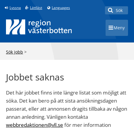
Lyssna
Lättläst
Languages
Sök
Toggle 
Meny
Toggle 
Sök jobb
>
Jobbet saknas
Det här jobbet finns inte längre listat som möjligt att
söka. Det kan bero på att sista ansökningsdagen
passerat, eller att annonsen dragits tillbaka av någon
annan anledning. Vänligen kontakta
webbredaktionen@vll.se
för mer information