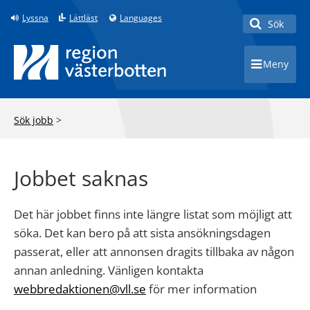
Lyssna
Lättläst
Languages
Sök
Toggle 
Meny
Toggle 
Sök jobb
>
Jobbet saknas
Det här jobbet finns inte längre listat som möjligt att
söka. Det kan bero på att sista ansökningsdagen
passerat, eller att annonsen dragits tillbaka av någon
annan anledning. Vänligen kontakta
webbredaktionen@vll.se
för mer information