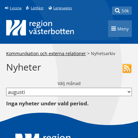
Till innehåll på sidan
Lyssna
Lättläst
Languages
Toggle
Sök
Toggle n
Meny
Kommunikation och externa relationer
>
Nyhetsarkiv
Nyheter
Välj månad
Inga nyheter under vald period.