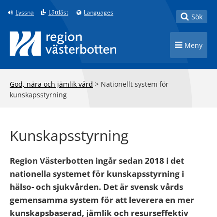
Till innehåll på sidan
Lyssna
Lättläst
Languages
Toggle
Sök
Toggle n
Meny
God, nära och jämlik vård
>
Nationellt system för
kunskapsstyrning
Kunskapsstyrning
Region Västerbotten ingår sedan 2018 i det
nationella systemet för kunskapsstyrning i
hälso- och sjukvården. Det är svensk vårds
gemensamma system för att leverera en mer
kunskapsbaserad, jämlik och resurseffektiv