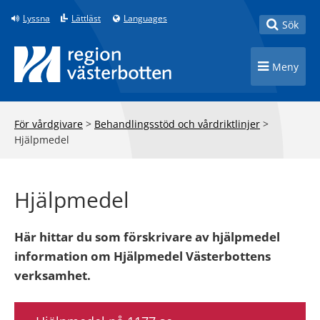
Till innehåll på sidan
Lyssna
Lättläst
Languages
Toggle
Sök
Toggle n
Meny
För vårdgivare
>
Behandlingsstöd och vårdriktlinjer
>
Hjälpmedel
Hjälpmedel
Här hittar du som förskrivare av hjälpmedel
information om Hjälpmedel Västerbottens
verksamhet.