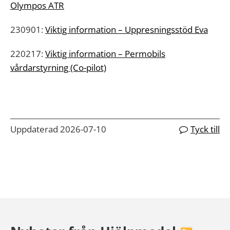
Olympos ATR
230901:
Viktig information – Uppresningsstöd Eva
220217:
Viktig information – Permobils
vårdarstyrning (Co-pilot)
Uppdaterad 2026-07-10
Tyck till