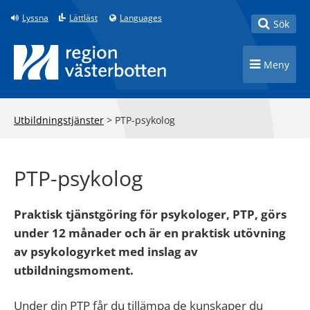
Till innehåll på sidan
Lyssna
Lättläst
Languages
Toggle
Sök
Toggle n
Meny
Utbildningstjänster
>
PTP-psykolog
PTP-psykolog
Praktisk tjänstgöring för psykologer, PTP, görs
under 12 månader och är en praktisk utövning
av psykologyrket med inslag av
utbildningsmoment.
Under din PTP får du tillämpa de kunskaper du