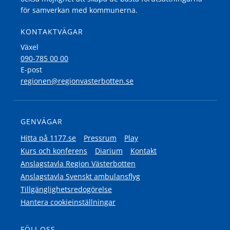
för samverkan med kommunerna.
KONTAKTVÄGAR
Växel
090-785 00 00
E-post
regionen@regionvasterbotten.se
GENVÄGAR
Hitta på 1177.se
Pressrum
Play
Kurs och konferens
Diarium
Kontakt
Anslagstavla Region Västerbotten
Anslagstavla Svenskt ambulansflyg
Tillgänglighetsredogörelse
Hantera cookieinställningar
FÖLJ OSS