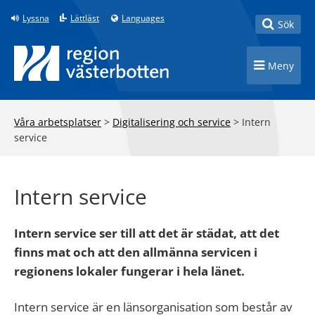
Till innehåll på sidan
Lyssna
Lättläst
Languages
Toggle
Sök
Toggle n
Meny
Våra arbetsplatser
>
Digitalisering och service
>
Intern
service
Intern service
Intern service ser till att det är städat, att det
finns mat och att den allmänna servicen i
regionens lokaler fungerar i hela länet.
Intern service är en länsorganisation som består av